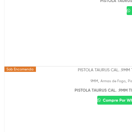
PISTOLA TAURUS
Sob Encomenda
,
,
9MM
Armas de Fogo
Pi
PISTOLA TAURUS CAL. .9MM TH
Compre Por W