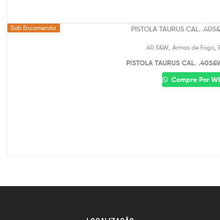
Sob Encomenda
,
,
.40 S&W
Armas de Fogo
PISTOLA TAURUS CAL. .40S&
Compre Por W