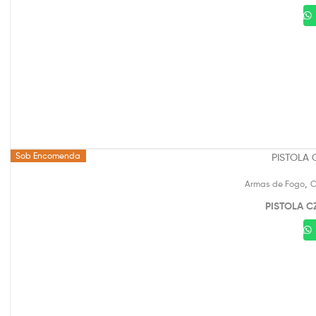
Sob Encomenda
,
Armas de Fogo
C
PISTOLA C