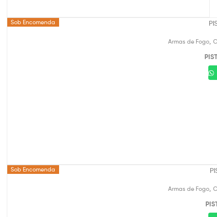
Sob Encomenda
,
Armas de Fogo
C
PIS
Sob Encomenda
,
Armas de Fogo
C
PIS