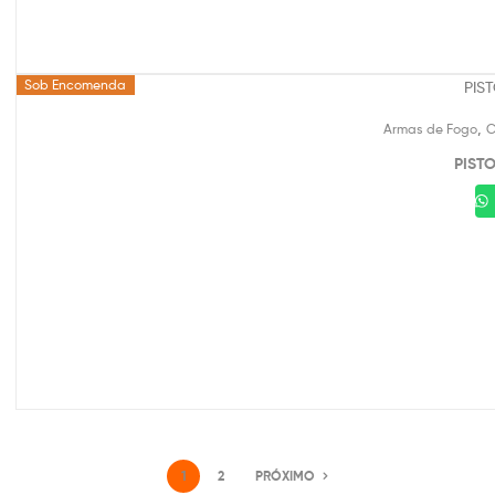
Sob Encomenda
,
Armas de Fogo
C
PIST
1
2
PRÓXIMO