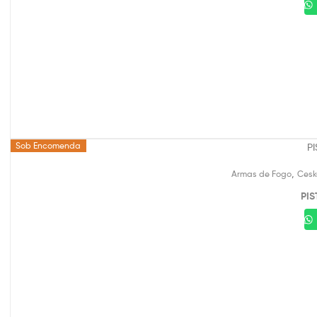
Sob Encomenda
,
Armas de Fogo
Cesk
PIS