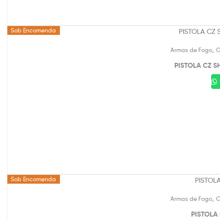
Sob Encomenda
,
Armas de Fogo
C
PISTOLA CZ SH
Sob Encomenda
,
Armas de Fogo
C
PISTOLA