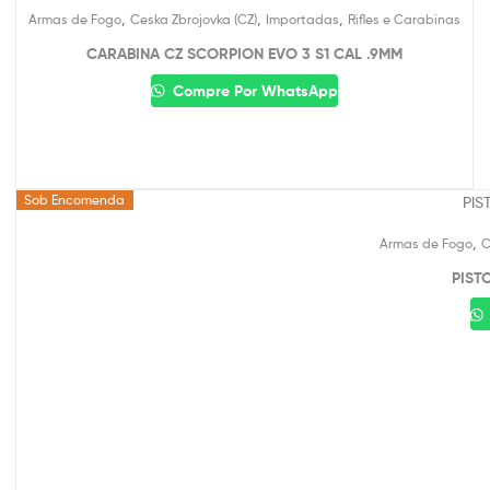
,
,
,
Armas de Fogo
Ceska Zbrojovka (CZ)
Importadas
Rifles e Carabinas
CARABINA CZ SCORPION EVO 3 S1 CAL .9MM
Compre Por WhatsApp
Sob Encomenda
,
Armas de Fogo
C
PIST