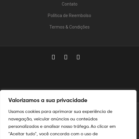
Contato
Política de Reembolso
Termos & Condições
Valorizamos a sua privacidade
Usamos cookies para aprimorar sua experiência de
© 2025
Aymoré Armas
navegação, veicular anúncios ou conteúdos
personalizados e analisar nosso tráfego. Ao clicar em
Aymoré Fogos
e
Aymoré Armas
são marcas registradas no
INPI
"Aceitar tudo", você concorda com o uso de
nos termos das leis de propriedade intelectual e industrial.