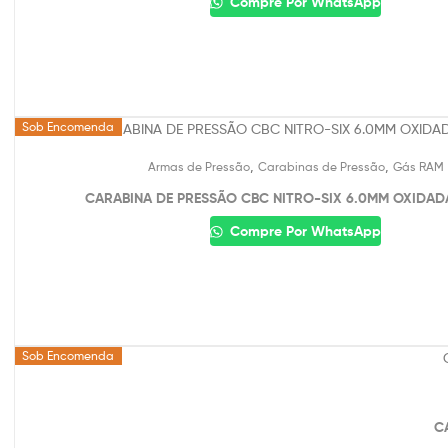
Compre Por WhatsApp
Sob Encomenda
,
,
Armas de Pressão
Carabinas de Pressão
Gás RAM
CARABINA DE PRESSÃO CBC NITRO-SIX 6.0MM OXIDADA
Compre Por WhatsApp
Sob Encomenda
C