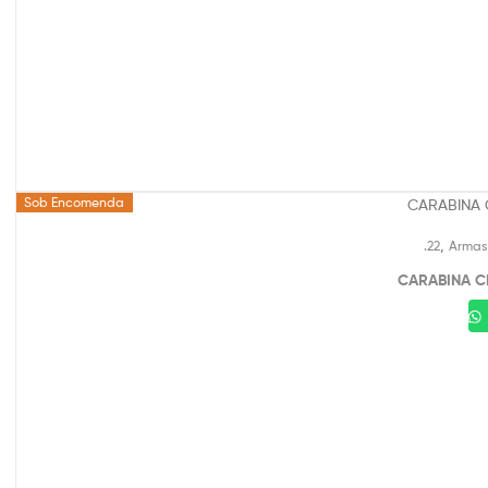
Sob Encomenda
,
.22
Armas
CARABINA C