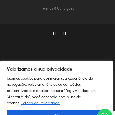
Termos & Condições
Valorizamos a sua privacidade
Usamos cookies para aprimorar sua experiência de
© 2025
Aymoré Armas
navegação, veicular anúncios ou conteúdos
personalizados e analisar nosso tráfego. Ao clicar em
Aymoré Fogos
e
Aymoré Armas
são marcas registradas no
INPI
"Aceitar tudo", você concorda com o uso de
nos termos das leis de propriedade intelectual e industrial.
cookies.
Política de Privacidade