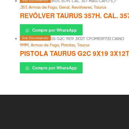
Sob Encomenda
.357
,
Armas de Fogo
,
Geral
,
Revólveres
,
Taurus
REVÓLVER TAURUS 357H. CAL. 35
Compre por WhatsApp
Sob Encomenda
9MM
,
Armas de Fogo
,
Pistolas
,
Taurus
PISTOLA TAURUS G2C 9X19 3X12
Compre por WhatsApp