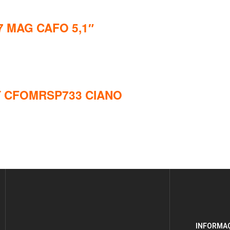
7 MAG CAFO 5,1″
T CFOMRSP733 CIANO
INFORMAÇ