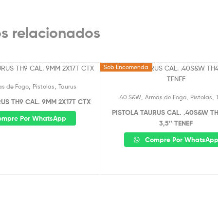
s relacionados
Sob Encomenda
,
,
as de Fogo
Pistolas
Taurus
,
,
,
.40 S&W
Armas de Fogo
Pistolas
US TH9 CAL. 9MM 2X17T CTX
PISTOLA TAURUS CAL. .40S&W T
mpre Por WhatsApp
3,5″ TENEF
Compre Por WhatsAp