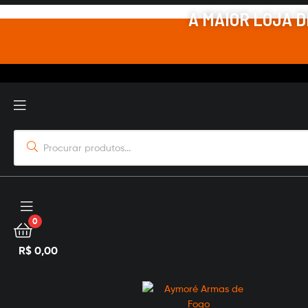
A MAIOR LOJA 
Menu
Procurar
por:
Menu
0
R$
0,00