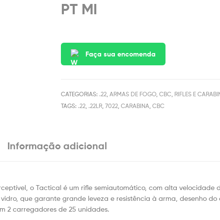
PT MI
Faça sua encomenda
CATEGORIAS:
.22
,
ARMAS DE FOGO
,
CBC
,
RIFLES E CARAB
TAGS:
.22
,
.22LR
,
7022
,
CARABINA
,
CBC
Informação adicional
ptível, o Tactical é um rifle semiautomático, com alta velocidade d
e vidro, que garante grande leveza e resistência à arma, desenho do
com 2 carregadores de 25 unidades.