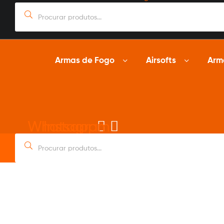
Procurar
por:
Armas de Fogo
Airsofts
Arm
Whatsapp
Instagram
Procurar
por:
Sob Encomenda