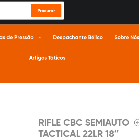
Procurar
as de Pressão
Despachante Bélico
Sobre Nó
Artigos Táticos
RIFLE CBC SEMIAUTO
TACTICAL 22LR 18″