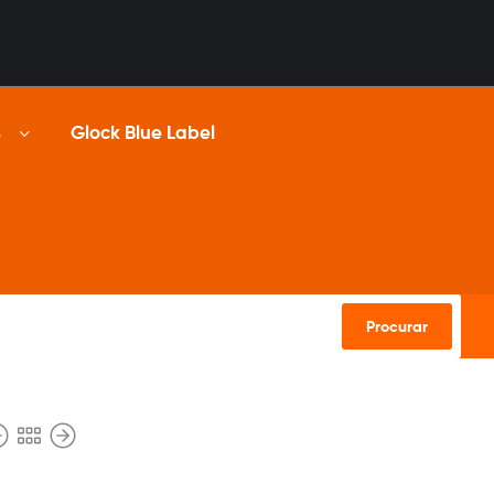
s
Glock Blue Label
Procurar