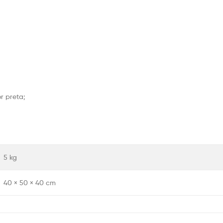
r preta;
5 kg
40 × 50 × 40 cm