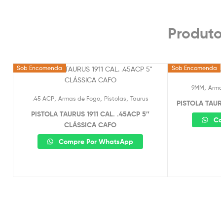
Produto
Sob Encomenda
Sob Encomenda
,
9MM
Arm
,
,
,
.45 ACP
Armas de Fogo
Pistolas
Taurus
PISTOLA TAUR
PISTOLA TAURUS 1911 CAL. .45ACP 5″
Co
CLÁSSICA CAFO
Compre Por WhatsApp