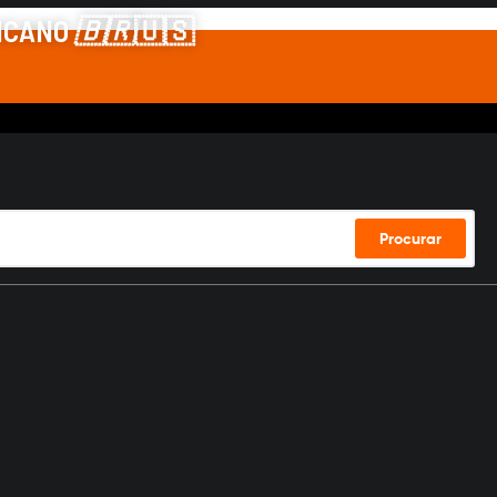
RICANO
🇧🇷
🇺🇸
Procurar