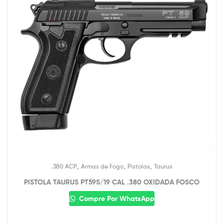
,
,
,
.380 ACP
Armas de Fogo
Pistolas
Taurus
PISTOLA TAURUS PT59S/19 CAL .380 OXIDADA FOSCO
Compre Por WhatsApp