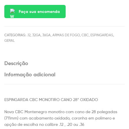
Faça sua encomenda
CATEGORIAS:
.12
,
32GA
,
36GA
,
ARMAS DE FOGO
,
CBC
,
ESPINGARDAS
,
GERAL
Descrição
Informação adicional
ESPINGARDA CBC MONOTIRO CANO 28″ OXIDADO
Nova CBC Montenegro monotiro com cano de 28 polegadas
(711mm) com acabamento oxidado, coronha em polímero e
opção de escolha no calibre .12 , .20 ou .36