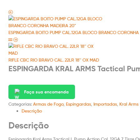
ESPINGARDA BOITO PUMP CAL.12GA BLOCO BRANCO CORONHA 
RIFLE CBC RIO BRAVO CAL. 22LR 18'' OX MAD
ESPINGARDA KRAL ARMS Tactical Pump
Faça sua encomenda
Categorias:
Armas de Fogo
,
Espingardas
,
Importadas
,
Kral Arms
Descrição
Descrição
Espingarda Kral Arms Tactical L Pump Action Cal. 12GA 7 Tiros 