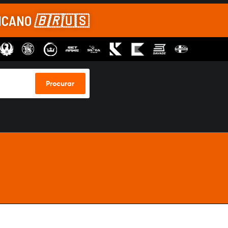
RICANO
🇧🇷
🇺🇸
Procurar