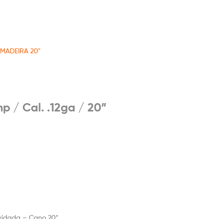
MADEIRA 20"
 / Cal. .12ga / 20”
Oxidada – Cano 20″