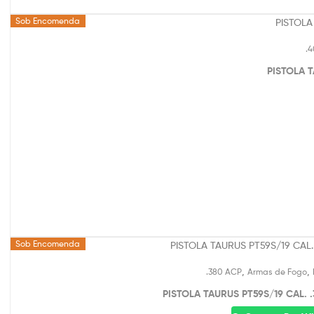
Sob Encomenda
.
PISTOLA T
Sob Encomenda
,
,
.380 ACP
Armas de Fogo
PISTOLA TAURUS PT59S/19 CAL.