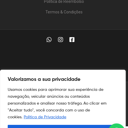
Política de Reembolso
Termos & Condições
Valorizamos a sua privacidade
Usamos cookies para aprimorar sua experiência de
© 2025
Aymoré Armas
navegação, veicular anúncios ou conteúdos
personalizados e analisar nosso tráfego. Ao clicar em
Aymoré Fogos
e
Aymoré Armas
são marcas registradas no
INPI
"Aceitar tudo", você concorda com o uso de
nos termos das leis de propriedade intelectual e industrial.
cookies.
Política de Privacidade