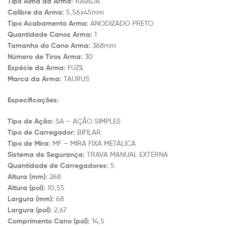
Tipo Alma da Arma:
RAIADA
Calibre da Arma:
5,56x45mm
Tipo Acabamento Arma:
ANODIZADO PRETO
Quantidade Canos Arma:
1
Tamanho do Cano Arma:
368mm
Número de Tiros Arma:
30
Espécie da Arma:
FUZIL
Marca da Arma:
TAURUS
Especificações:
Tipo de Ação:
SA – AÇÃO SIMPLES
Tipo de Carregador:
BIFILAR
Tipo de Mira:
MF – MIRA FIXA METÁLICA
Sistema de Segurança:
TRAVA MANUAL EXTERNA
Quantidade de Carregadores:
5
Altura (mm):
268
Altura (pol):
10,55
Largura (mm):
68
Largura (pol):
2,67
Comprimento Cano (pol):
14,5