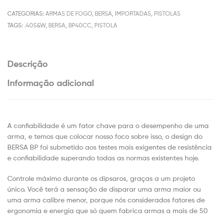
CATEGORIAS:
ARMAS DE FOGO
,
BERSA
,
IMPORTADAS
,
PISTOLAS
TAGS:
.40S&W
,
BERSA
,
BP40CC
,
PISTOLA
Descrição
Informação adicional
A confiabilidade é um fator chave para o desempenho de uma
arma, e temos que colocar nosso foco sobre isso, o design do
BERSA BP foi submetido aos testes mais exigentes de resistência
e confiabilidade superando todas as normas existentes hoje.
Controle máximo durante os dipsaros, graças a um projeto
único. Você terá a sensação de disparar uma arma maior ou
uma arma calibre menor, porque nós considerados fatores de
ergonomia e energia que só quem fabrica armas a mais de 50