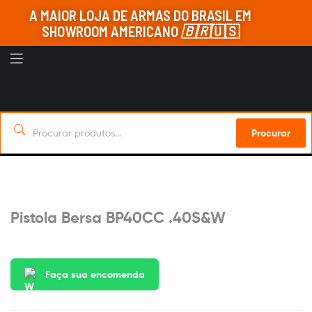
A MAIOR LOJA DE ARMAS DO BRASIL EM
SHOWROOM AMERICANO
🇧🇷
🇺🇸
Procurar
Sob Encomenda
Pistola Bersa BP40CC .40S&W
Faça sua encomenda