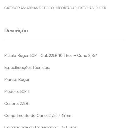
CATEGORIAS:
ARMAS DE FOGO
,
IMPORTADAS
,
PISTOLAS
,
RUGER
Descrição
Pistola Ruger LCP ll Cal. 22LR 10 Tiros – Cano 2,75″
Especificações Técnicas:
Marca: Ruger
Modelo: LCP II
Calibre: 22LR
Comprimento do Cano: 2,75″ / 69mm
Capacidade do Carregador: 10+1 Tiros