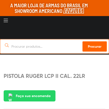
A MAIOR LOJA DE ARMAS DO BRASIL EM
SHOWROOM AMERICANO
🇧🇷
🇺🇸
Procurar
Sob Encomenda
PISTOLA RUGER LCP II CAL. 22LR
Faça sua encomenda