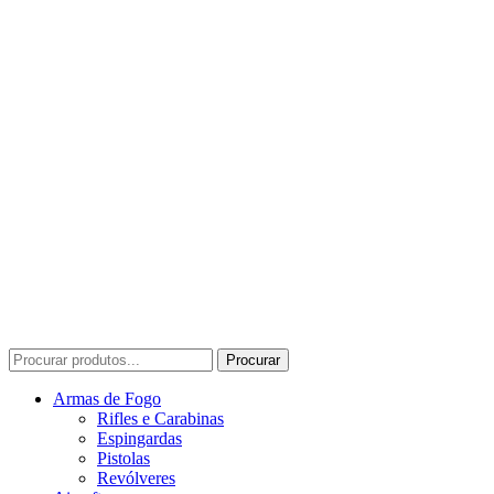
Procurar
Procurar
por:
Armas de Fogo
Rifles e Carabinas
Espingardas
Pistolas
Revólveres