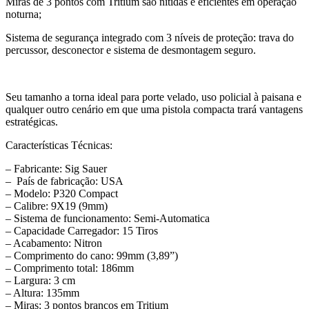
Miras de 3 pontos com Tritium são nítidas e eficientes em operação
noturna;
Sistema de segurança integrado com 3 níveis de proteção: trava do
percussor, desconector e sistema de desmontagem seguro.
Seu tamanho a torna ideal para porte velado, uso policial à paisana e
qualquer outro cenário em que uma pistola compacta trará vantagens
estratégicas.
Características Técnicas:
– Fabricante: Sig Sauer
– País de fabricação: USA
– Modelo: P320 Compact
– Calibre: 9X19 (9mm)
– Sistema de funcionamento: Semi-Automatica
– Capacidade Carregador: 15 Tiros
– Acabamento: Nitron
– Comprimento do cano: 99mm (3,89”)
– Comprimento total: 186mm
– Largura: 3 cm
– Altura: 135mm
– Miras: 3 pontos brancos em Tritium