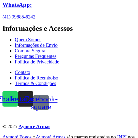
WhatsApp:
(41) 99885-6242
Informações e Acessos
Quem Somos
Informações de Envio
Compra Segura
Perguntas Frequentes
Política de Privacidade
Contato
Política de Reembolso
Termos & Condições
hatsapp
Instagram
Facebook-
square
© 2025
Aymoré Armas
Aymoré Fogos
e
Aymoré Armas
são marcas registradas no
INPI
nos