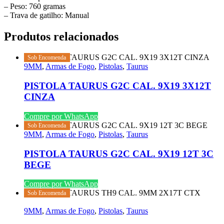
– Peso: 760 gramas
– Trava de gatilho: Manual
Produtos relacionados
Sob Encomenda
9MM
,
Armas de Fogo
,
Pistolas
,
Taurus
PISTOLA TAURUS G2C CAL. 9X19 3X12T
CINZA
Compre por WhatsApp
Sob Encomenda
9MM
,
Armas de Fogo
,
Pistolas
,
Taurus
PISTOLA TAURUS G2C CAL. 9X19 12T 3C
BEGE
Compre por WhatsApp
Sob Encomenda
9MM
,
Armas de Fogo
,
Pistolas
,
Taurus