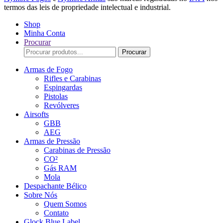
termos das leis de propriedade intelectual e industrial.
Shop
Minha Conta
Procurar
Procurar
Procurar
por:
Armas de Fogo
Rifles e Carabinas
Espingardas
Pistolas
Revólveres
Airsofts
GBB
AEG
Armas de Pressão
Carabinas de Pressão
CO²
Gás RAM
Mola
Despachante Bélico
Sobre Nós
Quem Somos
Contato
Glock Blue Label