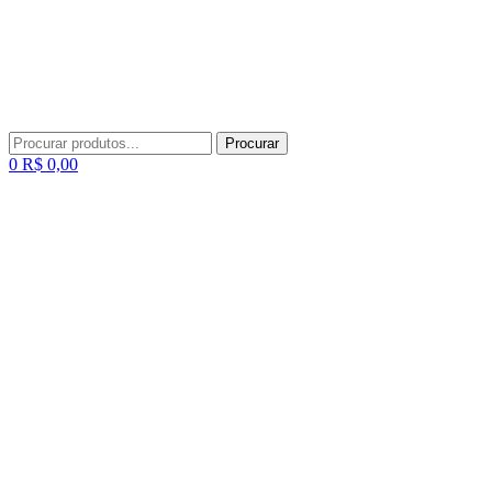
Procurar
Procurar
por:
Menu
0
R$
0,00