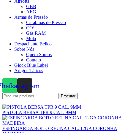
Airsofts
GBB
AEG
Armas de Pressão
Carabinas de Pressão
CO²
Gás RAM
Mola
Despachante Bélico
Sobre Nós
Quem Somos
Contato
Glock Blue Label
Artigos Táticos
hatsapp
Instagram
Procurar
Procurar
por:
PISTOLA BERSA TPR 9 CAL. 9MM
ESPINGARDA BOITO REUNA CAL. 12GA CORONHA