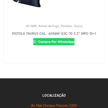
,
,
,
.40 S&W
Armas de Fogo
Pistolas
Taurus
PISTOLA TAURUS CAL. .40S&W G2C/10 3,3″ INFO 10+1
Compre Por WhatsApp
LOCALIZAÇÃO
Av. Mal. Floriano Peixoto, 5205