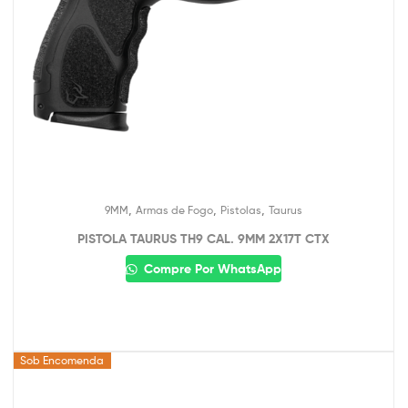
,
,
,
9MM
Armas de Fogo
Pistolas
Taurus
PISTOLA TAURUS TH9 CAL. 9MM 2X17T CTX
Compre Por WhatsApp
Sob Encomenda