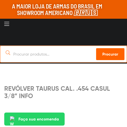
A MAIOR LOJA DE ARMAS DO BRASIL EM
SHOWROOM AMERICANO
🇧🇷
🇺🇸
Procurar
Sob Encomenda
REVÓLVER TAURUS CAL. .454 CASUL
3/8” INFO
Faça sua encomenda