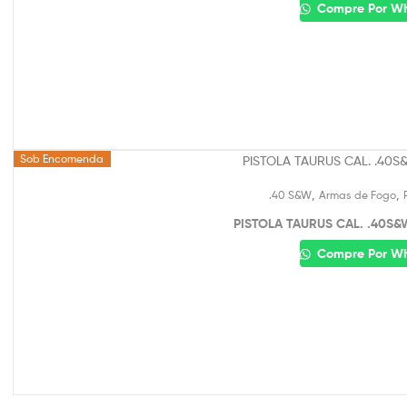
Compre Por W
Sob Encomenda
,
,
.40 S&W
Armas de Fogo
PISTOLA TAURUS CAL. .40S&
Compre Por W