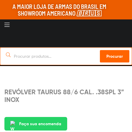
A MAIOR LOJA DE ARMAS DO BRASIL EM
SHOWROOM AMERICANO
🇧🇷
🇺🇸
Procurar
Sob Encomenda
REVÓLVER TAURUS 88/6 CAL. .38SPL 3”
INOX
Faça sua encomenda