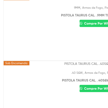
,
,
9MM
Armas de Fogo
Pi
PISTOLA TAURUS CAL. .9MM TH
Compre Por W
Sob Encomenda
,
,
.40 S&W
Armas de Fogo
PISTOLA TAURUS CAL. .40S&
Compre Por W