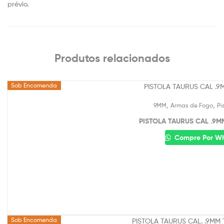
prévio.
Produtos relacionados
Sob Encomenda
,
,
9MM
Armas de Fogo
Pi
PISTOLA TAURUS CAL .9MM
Compre Por W
Sob Encomenda