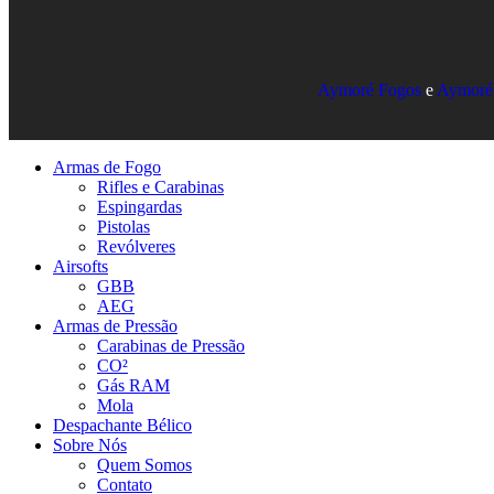
Aymoré Fogos
e
Aymoré
Armas de Fogo
Rifles e Carabinas
Espingardas
Pistolas
Revólveres
Airsofts
GBB
AEG
Armas de Pressão
Carabinas de Pressão
CO²
Gás RAM
Mola
Despachante Bélico
Sobre Nós
Quem Somos
Contato