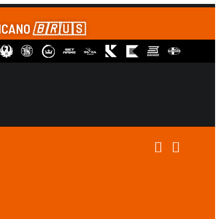
RICANO
🇧🇷
🇺🇸