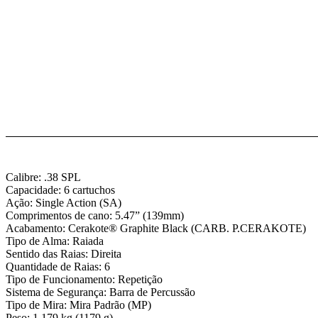
Calibre: .38 SPL
Capacidade: 6 cartuchos
Ação: Single Action (SA)
Comprimentos de cano: 5.47” (139mm)
Acabamento: Cerakote® Graphite Black (CARB. P.CERAKOTE)
Tipo de Alma: Raiada
Sentido das Raias: Direita
Quantidade de Raias: 6
Tipo de Funcionamento: Repetição
Sistema de Segurança: Barra de Percussão
Tipo de Mira: Mira Padrão (MP)
Peso: 1,179 kg (1179 g)