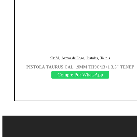
,
,
,
9MM
Armas de Fogo
Pistolas
Taurus
PISTOLA TAURUS CAL. .9MM TH9C/13+1 3,5″ TENEF
Compre Por WhatsApp