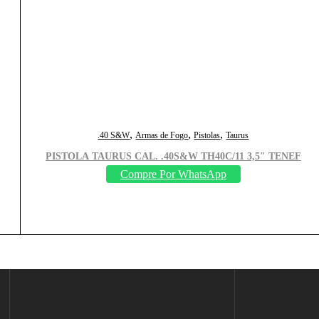
,
,
,
.40 S&W
Armas de Fogo
Pistolas
Taurus
PISTOLA TAURUS CAL. .40S&W TH40C/11 3,5″ TENEF
Compre Por WhatsApp