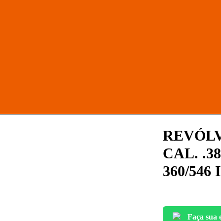
REVÓLV
CAL. .
360/54
Faça sua