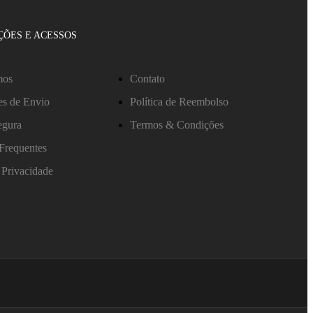
ÕES E ACESSOS
mos
Contato
es de Envio
Política de Reembolso
egura
Termos & Condições
Frequentes
e Privacidade