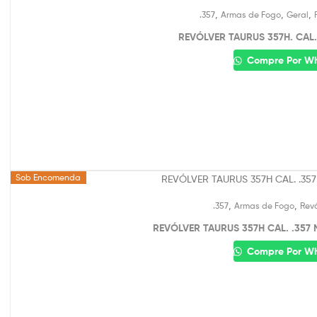
,
,
,
.357
Armas de Fogo
Geral
REVÓLVER TAURUS 357H. CAL.
Compre Por W
Sob Encomenda
,
,
.357
Armas de Fogo
Revó
REVÓLVER TAURUS 357H CAL. .357 
Compre Por W