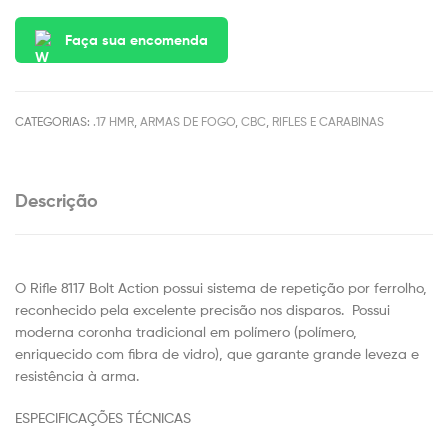
Faça sua encomenda
CATEGORIAS:
.17 HMR
,
ARMAS DE FOGO
,
CBC
,
RIFLES E CARABINAS
Descrição
O Rifle 8117 Bolt Action possui sistema de repetição por ferrolho,
reconhecido pela excelente precisão nos disparos. Possui
moderna coronha tradicional em polímero (polímero,
enriquecido com fibra de vidro), que garante grande leveza e
resistência à arma.
ESPECIFICAÇÕES TÉCNICAS