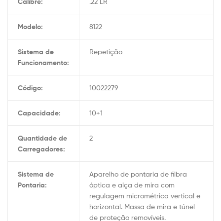
Calibre:
.22 LR
Modelo:
8122
Sistema de
Repetição
Funcionamento:
Código:
10022279
Capacidade:
10+1
Quantidade de
2
Carregadores:
Sistema de
Aparelho de pontaria de filbra
Pontaria:
óptica e alça de mira com
regulagem micrométrica vertical e
horizontal. Massa de mira e túnel
de proteção removíveis.