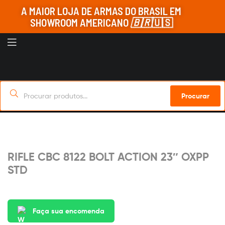
A MAIOR LOJA DE ARMAS DO BRASIL EM
SHOWROOM AMERICANO
🇧🇷
🇺🇸
Procurar
Sob Encomenda
RIFLE CBC 8122 BOLT ACTION 23″ OXPP
STD
Faça sua encomenda