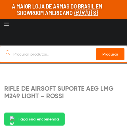
A MAIOR LOJA DE ARMAS DO BRASIL EM
SHOWROOM AMERICANO
🇧🇷
🇺🇸
Procurar
Sob Encomenda
RIFLE DE AIRSOFT SUPORTE AEG LMG
M249 LIGHT – ROSSI
Faça sua encomenda