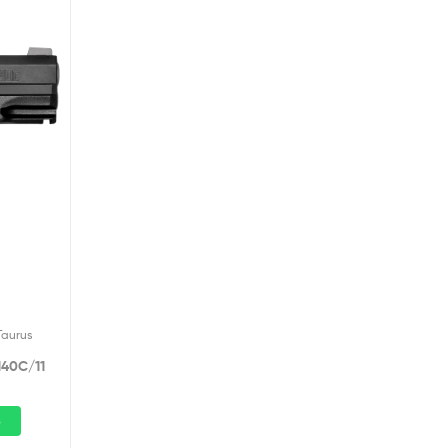
Taurus
H40C/11
p