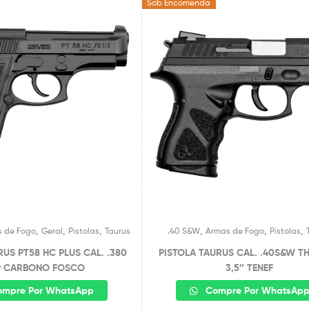
Sob Encomenda
,
,
,
,
,
,
 de Fogo
Geral
Pistolas
Taurus
.40 S&W
Armas de Fogo
Pistolas
RUS PT58 HC PLUS CAL. .380
PISTOLA TAURUS CAL. .40S&W T
P CARBONO FOSCO
3,5″ TENEF
mpre Por WhatsApp
Compre Por WhatsAp