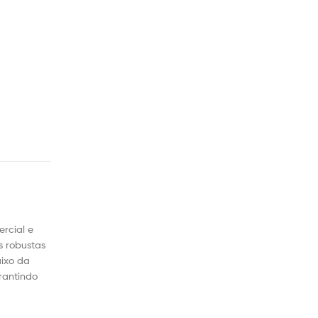
rcial e
s robustas
ixo da
rantindo