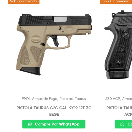
Sob Encomenda
Sob Encomenda
,
,
,
,
9MM
Armas de Fogo
Pistolas
Taurus
.380 ACP
Armas
PISTOLA TAURUS G2C CAL. 9X19 12T 3C
PISTOLA TAU
BEGE
AC
Compre Por WhatsApp
Co