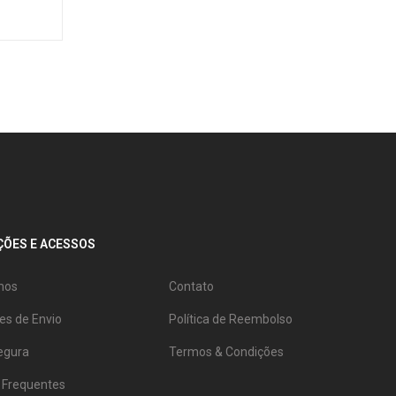
ÕES E ACESSOS
mos
Contato
es de Envio
Política de Reembolso
egura
Termos & Condições
 Frequentes