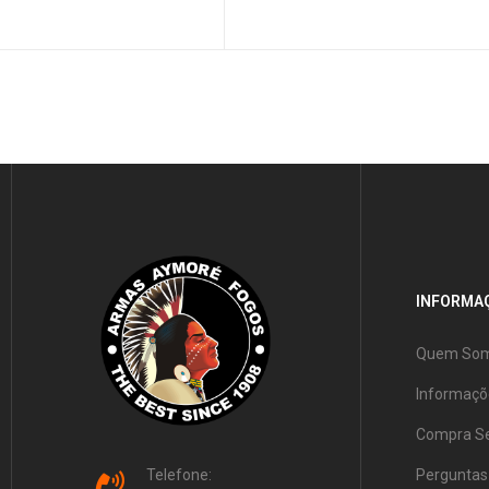
INFORMAÇ
Quem So
Informaçõ
Compra S
Telefone:
Perguntas