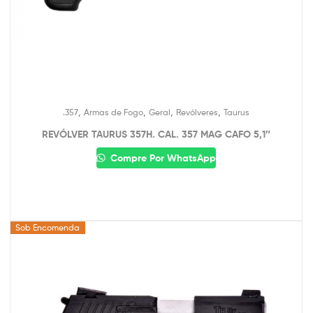
,
,
,
,
.357
Armas de Fogo
Geral
Revólveres
Taurus
REVÓLVER TAURUS 357H. CAL. 357 MAG CAFO 5,1″
Compre Por WhatsApp
Sob Encomenda