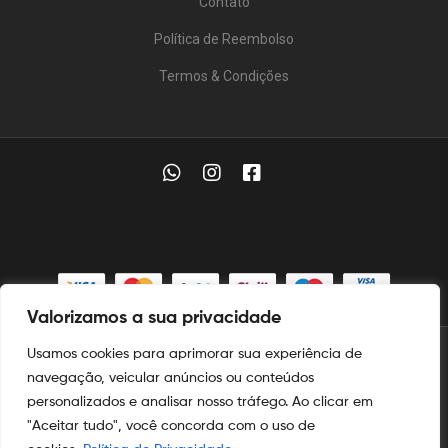
Contato
Política de Reembolso
Termos & Condições
Valorizamos a sua privacidade
Usamos cookies para aprimorar sua experiência de
© 2025
Aymoré Armas
navegação, veicular anúncios ou conteúdos
personalizados e analisar nosso tráfego. Ao clicar em
Aymoré Fogos
e
Aymoré Armas
são marcas registradas no
INPI
"Aceitar tudo", você concorda com o uso de
nos termos das leis de propriedade intelectual e industrial.