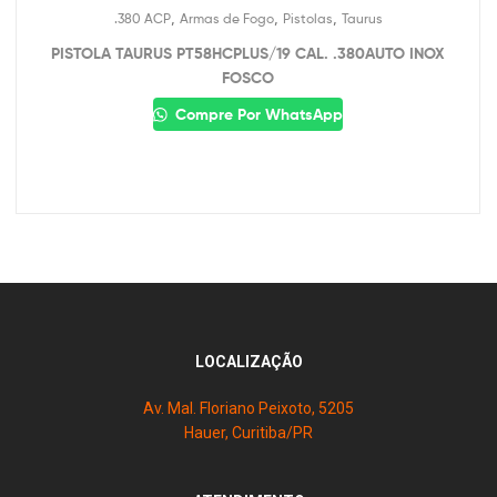
,
,
,
.380 ACP
Armas de Fogo
Pistolas
Taurus
PISTOLA TAURUS PT58HCPLUS/19 CAL. .380AUTO INOX
FOSCO
Compre Por WhatsApp
LOCALIZAÇÃO
Av. Mal. Floriano Peixoto, 5205
Hauer, Curitiba/PR