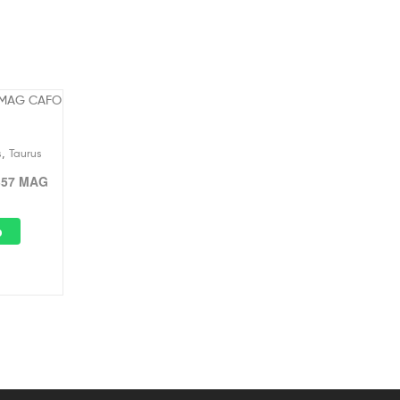
,
s
Taurus
357 MAG
p