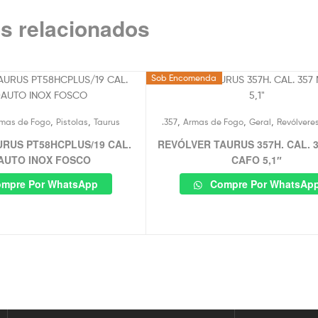
s relacionados
Sob Encomenda
,
,
,
,
,
mas de Fogo
Pistolas
Taurus
.357
Armas de Fogo
Geral
Revólvere
URUS PT58HCPLUS/19 CAL.
REVÓLVER TAURUS 357H. CAL. 
0AUTO INOX FOSCO
CAFO 5,1″
mpre Por WhatsApp
Compre Por WhatsAp