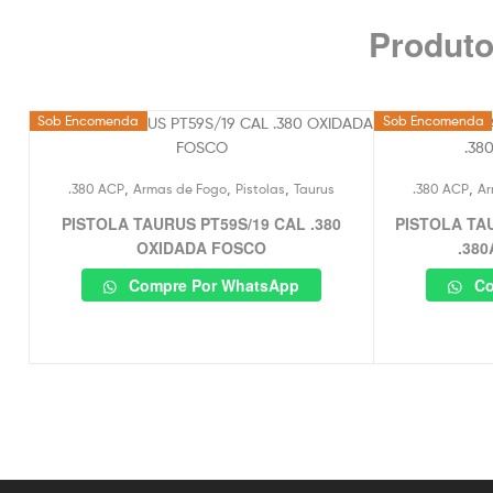
Produto
Sob Encomenda
Sob Encomenda
,
,
,
,
.380 ACP
Armas de Fogo
Pistolas
Taurus
.380 ACP
Ar
PISTOLA TAURUS PT59S/19 CAL .380
PISTOLA TA
OXIDADA FOSCO
.38
Compre Por WhatsApp
Co