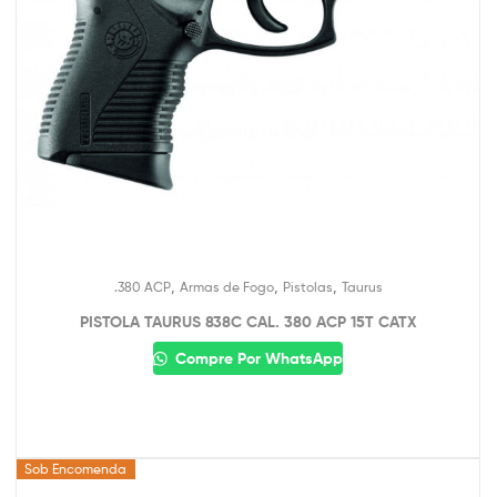
,
,
,
.380 ACP
Armas de Fogo
Pistolas
Taurus
PISTOLA TAURUS 838C CAL. 380 ACP 15T CATX
Compre Por WhatsApp
Sob Encomenda