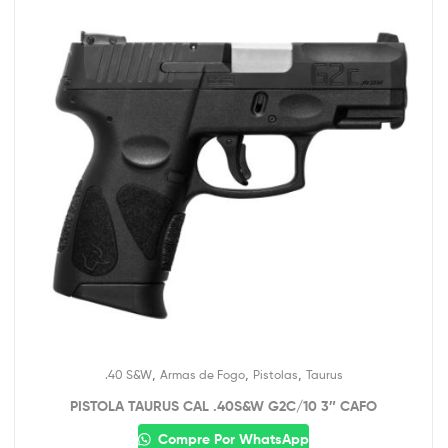
,
,
,
.40 S&W
Armas de Fogo
Pistolas
Taurus
PISTOLA TAURUS CAL .40S&W G2C/10 3″ CAFO
Compre Por WhatsApp