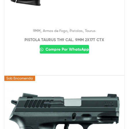
,
,
,
9MM
Armas de Fogo
Pistolas
Taurus
PISTOLA TAURUS TH9 CAL. 9MM 2X17T CTX
Compre Por WhatsApp
Sob Encomenda