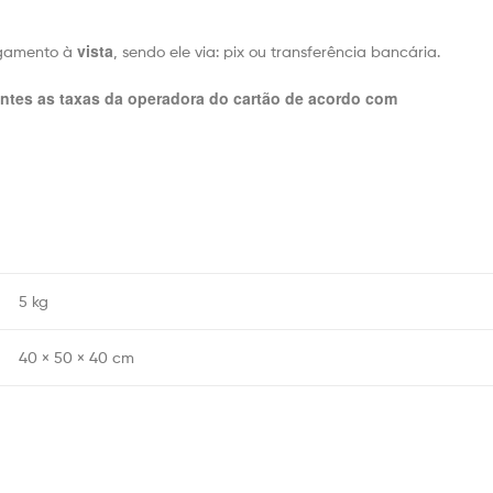
vista
agamento à
, sendo ele via: pix ou transferência bancária.
entes as taxas da operadora do cartão de acordo com
5 kg
40 × 50 × 40 cm