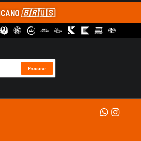
RICANO
🇧🇷
🇺🇸
Procurar