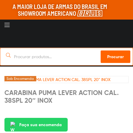
A MAIOR LOJA DE ARMAS DO BRASIL EM
SHOWROOM AMERICANO
🇧🇷
🇺🇸
Procurar
Sob Encomenda
CARABINA PUMA LEVER ACTION CAL.
38SPL 20″ INOX
Faça sua encomenda