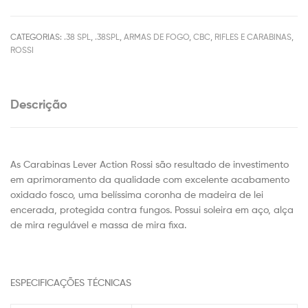
CATEGORIAS:
.38 SPL
,
.38SPL
,
ARMAS DE FOGO
,
CBC
,
RIFLES E CARABINAS
,
ROSSI
Descrição
As Carabinas Lever Action Rossi são resultado de investimento
em aprimoramento da qualidade com excelente acabamento
oxidado fosco, uma belíssima coronha de madeira de lei
encerada, protegida contra fungos. Possui soleira em aço, alça
de mira regulável e massa de mira fixa.
ESPECIFICAÇÕES TÉCNICAS