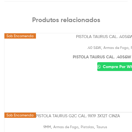
Produtos relacionados
Sob Encomenda
,
,
.40 S&W
Armas de Fogo
PISTOLA TAURUS CAL. .40S&W 
Compre Por W
Sob Encomenda
,
,
,
9MM
Armas de Fogo
Pistolas
Taurus