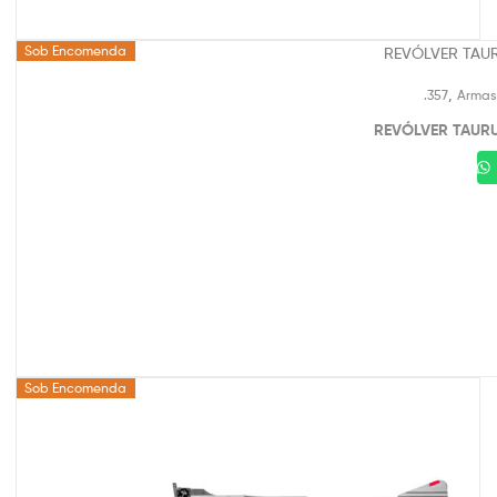
Sob Encomenda
,
.357
Armas
REVÓLVER TAURU
Sob Encomenda