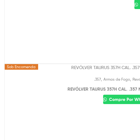
Sob Encomenda
,
,
.357
Armas de Fogo
Revó
REVÓLVER TAURUS 357H CAL. .357 
Compre Por W