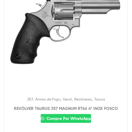
,
,
,
,
.357
Armas de Fogo
Geral
Revólveres
Taurus
REVÓLVER TAURUS 357 MAGNUM RT66 4” INOX FOSCO
Compre Por WhatsApp