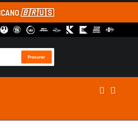
RICANO
🇧🇷
🇺🇸
Procurar