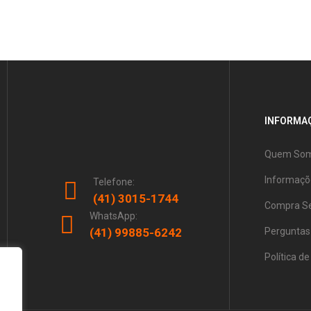
INFORMAÇ
Quem So
Informaçõ
Telefone:
(41) 3015-1744
Compra S
WhatsApp:
(41) 99885-6242
Perguntas
Política d