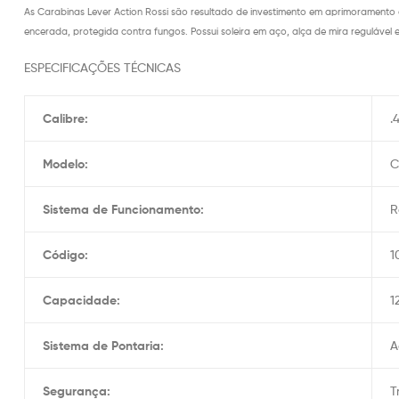
As Carabinas Lever Action Rossi são resultado de investimento em aprimorament
encerada, protegida contra fungos. Possui soleira em aço, alça de mira regulável 
ESPECIFICAÇÕES TÉCNICAS
Calibre:
.
Modelo:
C
Sistema de Funcionamento:
R
Código:
1
Capacidade:
1
Sistema de Pontaria:
A
Segurança:
T