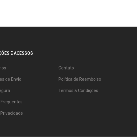
ÕES E ACESSOS
mos
Contato
es de Envio
Política de Reembolso
egura
Termos & Condições
 Frequentes
e Privacidade