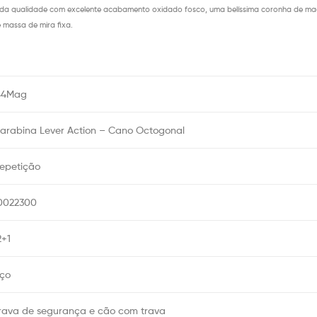
o da qualidade com excelente acabamento oxidado fosco, uma belíssima coronha de mad
e massa de mira fixa.
44Mag
arabina Lever Action – Cano Octogonal
epetição
0022300
2+1
ço
rava de segurança e cão com trava