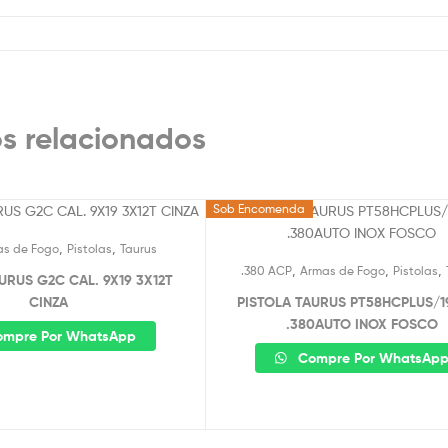
s relacionados
Sob Encomenda
,
,
as de Fogo
Pistolas
Taurus
,
,
,
.380 ACP
Armas de Fogo
Pistolas
URUS G2C CAL. 9X19 3X12T
CINZA
PISTOLA TAURUS PT58HCPLUS/1
.380AUTO INOX FOSCO
mpre Por WhatsApp
Compre Por WhatsAp