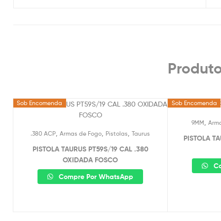
Produto
Sob Encomenda
Sob Encomenda
,
9MM
Arm
,
,
,
.380 ACP
Armas de Fogo
Pistolas
Taurus
PISTOLA TA
PISTOLA TAURUS PT59S/19 CAL .380
OXIDADA FOSCO
Co
Compre Por WhatsApp