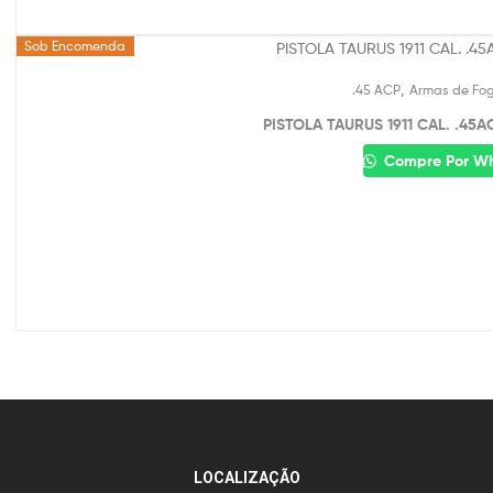
Sob Encomenda
,
.45 ACP
Armas de Fo
PISTOLA TAURUS 1911 CAL. .45A
Compre Por W
LOCALIZAÇÃO