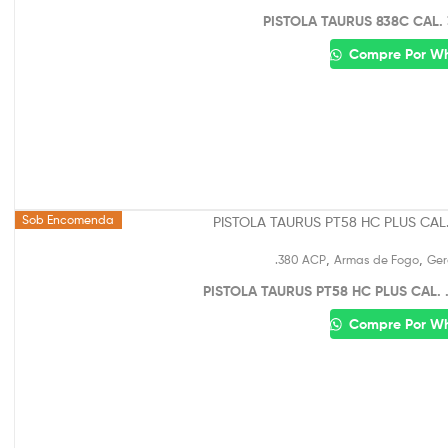
PISTOLA TAURUS 838C CAL.
Compre Por W
Sob Encomenda
,
,
.380 ACP
Armas de Fogo
Ger
PISTOLA TAURUS PT58 HC PLUS CAL
Compre Por W