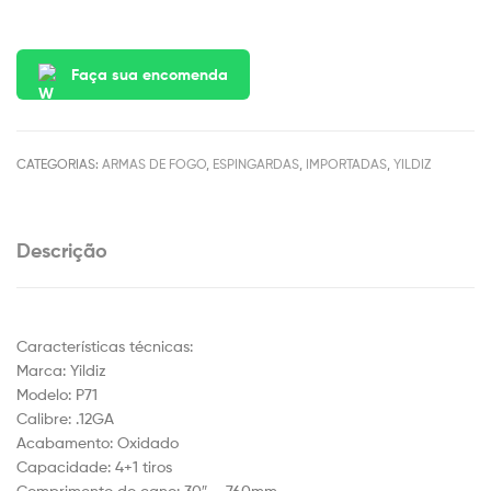
🔍
Faça sua encomenda
CATEGORIAS:
ARMAS DE FOGO
,
ESPINGARDAS
,
IMPORTADAS
,
YILDIZ
Descrição
Características técnicas:
Marca: Yildiz
Modelo: P71
Calibre: .12GA
Acabamento: Oxidado
Capacidade: 4+1 tiros
Comprimento do cano: 30″ – 760mm