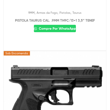
,
,
,
9MM
Armas de Fogo
Pistolas
Taurus
PISTOLA TAURUS CAL. .9MM TH9C/13+1 3,5″ TENEF
Compre Por WhatsApp
Sob Encomenda