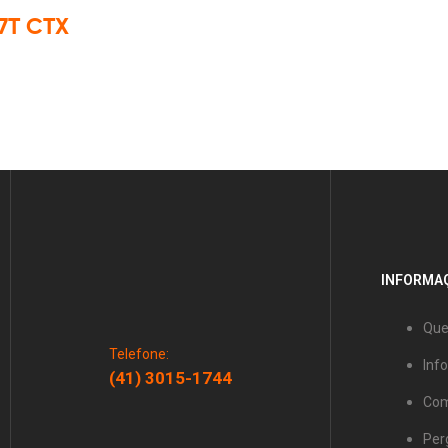
7T CTX
INFORMAÇ
Qu
Telefone:
Inf
(41) 3015-1744
Com
Per