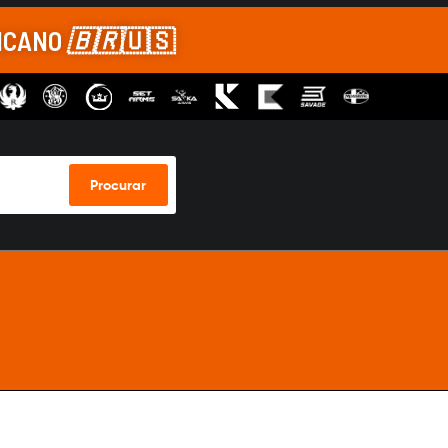
RICANO
🇧🇷
🇺🇸
Procurar