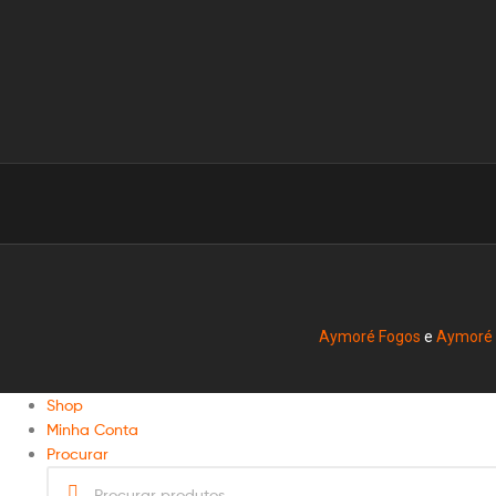
Aymoré Fogos
e
Aymoré
Shop
Minha Conta
Procurar