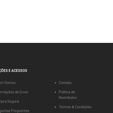
ÕES E ACESSOS
em Somos
Contato
ormações de Envio
Política de
Reembolso
pra Segura
Termos & Condições
guntas Frequentes