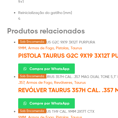
9±1
Reinicialização do gatilho [mm]
4
Produtos relacionados
Sob Encomenda
9MM
,
Armas de Fogo
,
Pistolas
,
Taurus
PISTOLA TAURUS G2C 9X19 3X12T 
Compre por WhatsApp
Sob Encomenda
.357
,
Armas de Fogo
,
Revólveres
,
Taurus
REVÓLVER TAURUS 357H CAL. .357 
Compre por WhatsApp
Sob Encomenda
9MM
,
Armas de Fogo
,
Pistolas
,
Taurus