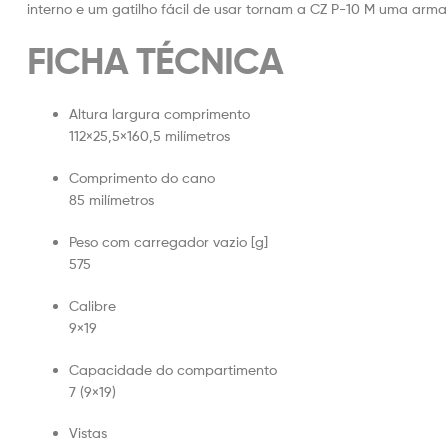
interno e um gatilho fácil de usar tornam a CZ P-10 M uma arma 
FICHA TÉCNICA
Altura largura comprimento
112×25,5×160,5 milímetros
Comprimento do cano
85 milímetros
Peso com carregador vazio [g]
575
Calibre
9×19
Capacidade do compartimento
7 (9×19)
Vistas