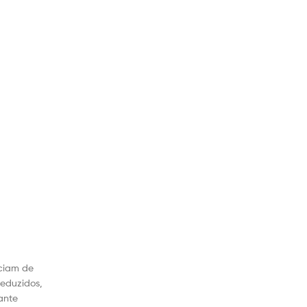
nciam de
eduzidos,
ante