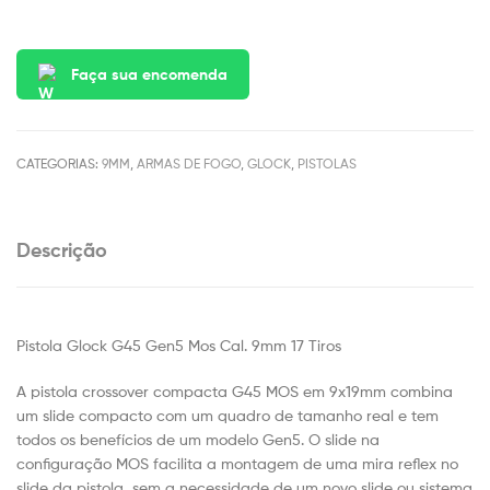
Faça sua encomenda
CATEGORIAS:
9MM
,
ARMAS DE FOGO
,
GLOCK
,
PISTOLAS
Descrição
Pistola Glock G45 Gen5 Mos Cal. 9mm 17 Tiros
A pistola crossover compacta G45 MOS em 9x19mm combina
um slide compacto com um quadro de tamanho real e tem
todos os benefícios de um modelo Gen5. O slide na
configuração MOS facilita a montagem de uma mira reflex no
slide da pistola, sem a necessidade de um novo slide ou sistema