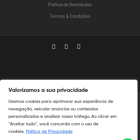
Política de Reembolso
Termos & Condições
Valorizamos a sua privacidade
Usamos cookies para aprimorar sua experiência de
© 2025
Aymoré Armas
navegação, veicular anúncios ou conteúdos
personalizados e analisar nosso tráfego. Ao clicar em
Aymoré Fogos
e
Aymoré Armas
são marcas registradas no
INPI
"Aceitar tudo", você concorda com o uso de
nos termos das leis de propriedade intelectual e industrial.
cookies.
Política de Privacidade