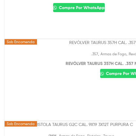
Compre Por WhatsApp
Sob Encomenda
,
,
.357
Armas de Fogo
Revó
REVÓLVER TAURUS 357H CAL. .357 
Compre Por W
Sob Encomenda
,
,
,
9MM
Armas de Fogo
Pistolas
Taurus