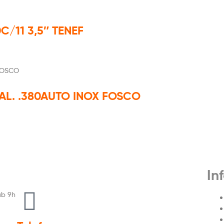
C/11 3,5″ TENEF
AL. .380AUTO INOX FOSCO
In
áb 9h