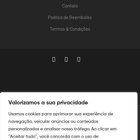
Contato
Política de Reembolso
Termos & Condições
Valorizamos a sua privacidade
Usamos cookies para aprimorar sua experiência de
© 2025
Aymoré Armas
navegação, veicular anúncios ou conteúdos
personalizados e analisar nosso tráfego. Ao clicar em
Aymoré Fogos
e
Aymoré Armas
são marcas registradas no
INPI
"Aceitar tudo", você concorda com o uso de
nos termos das leis de propriedade intelectual e industrial.