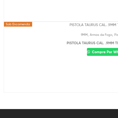
Sob Encomenda
,
,
9MM
Armas de Fogo
Pi
PISTOLA TAURUS CAL. .9MM TH
Compre Por W