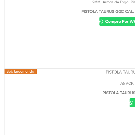
,
,
9MM
Armas de Fogo
Pi
PISTOLA TAURUS G2C CAL. 
Compre Por W
Sob Encomenda
.45 ACP
PISTOLA TAURUS