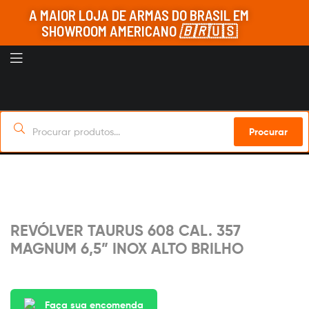
A MAIOR LOJA DE ARMAS DO BRASIL EM
SHOWROOM AMERICANO
🇧🇷
🇺🇸
Procurar
Sob Encomenda
REVÓLVER TAURUS 608 CAL. 357
MAGNUM 6,5” INOX ALTO BRILHO
Faça sua encomenda