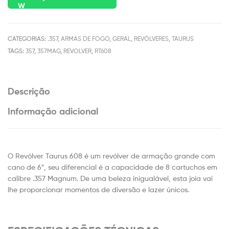
CATEGORIAS:
.357
,
ARMAS DE FOGO
,
GERAL
,
REVÓLVERES
,
TAURUS
TAGS:
357
,
357MAG
,
REVOLVER
,
RT608
Descrição
Informação adicional
O Revólver Taurus 608 é um revólver de armação grande com
cano de 6″, seu diferencial é a capacidade de 8 cartuchos em
calibre .357 Magnum. De uma beleza inigualável, esta joia vai
lhe proporcionar momentos de diversão e lazer únicos.