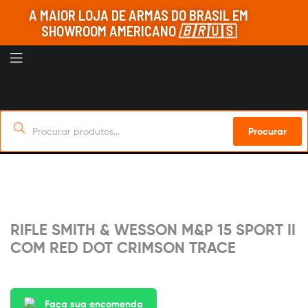
A MAIOR LOJA DE ARMAS DO BRASIL EM
SHOWROOM AMERICANO
🇧🇷
🇺🇸
Procurar
Sob Encomenda
RIFLE SMITH & WESSON M&P 15 SPORT II
COM RED DOT CRIMSON TRACE
Faça sua encomenda