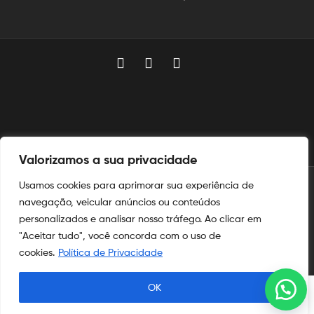
Valorizamos a sua privacidade
Usamos cookies para aprimorar sua experiência de
© 2025
Aymoré Armas
navegação, veicular anúncios ou conteúdos
personalizados e analisar nosso tráfego. Ao clicar em
Aymoré Fogos
e
Aymoré Armas
são marcas registradas no
INPI
"Aceitar tudo", você concorda com o uso de
nos termos das leis de propriedade intelectual e industrial.
cookies.
Política de Privacidade
OK
Procurar
Shop
Minha Conta
Procurar