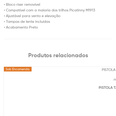
• Bloco riser removível
• Compatível com a maioria dos trilhos Picatinny M1913
• Ajustável para vento e elevação
• Tampas de lente incluídas
• Acabamento Preto
Produtos relacionados
Sob Encomenda
.
PISTOLA T