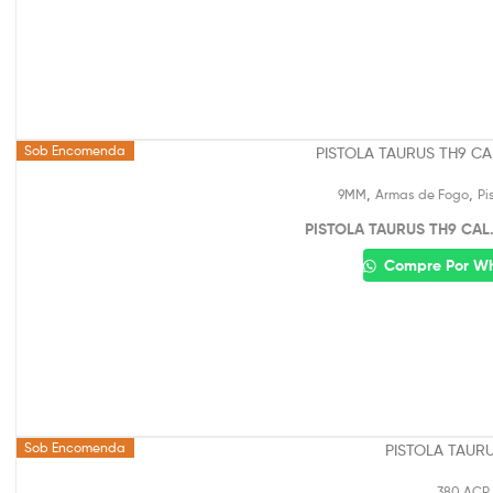
Sob Encomenda
,
,
9MM
Armas de Fogo
Pi
PISTOLA TAURUS TH9 CAL
Compre Por W
Sob Encomenda
.380 ACP