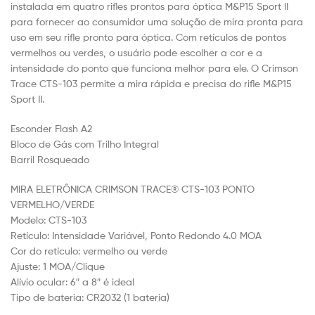
instalada em quatro rifles prontos para óptica M&P15 Sport II
para fornecer ao consumidor uma solução de mira pronta para
uso em seu rifle pronto para óptica. Com retículos de pontos
vermelhos ou verdes, o usuário pode escolher a cor e a
intensidade do ponto que funciona melhor para ele. O Crimson
Trace CTS-103 permite a mira rápida e precisa do rifle M&P15
Sport II.
Esconder Flash A2
Bloco de Gás com Trilho Integral
Barril Rosqueado
MIRA ELETRÔNICA CRIMSON TRACE® CTS-103 PONTO
VERMELHO/VERDE
Modelo: CTS-103
Retículo: Intensidade Variável, Ponto Redondo 4.0 MOA
Cor do retículo: vermelho ou verde
Ajuste: 1 MOA/Clique
Alívio ocular: 6″ a 8″ é ideal
Tipo de bateria: CR2032 (1 bateria)