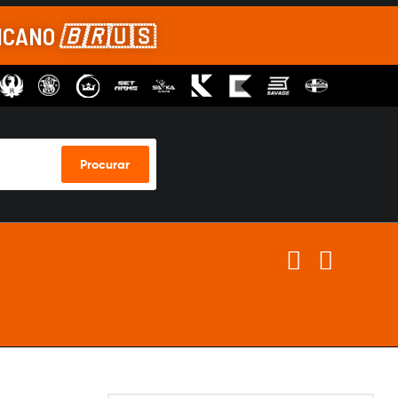
RICANO
🇧🇷
🇺🇸
Procurar