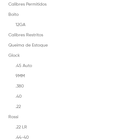
Calibres Permitidos
Boito
12GA
Calibres Restritos
Queima de Estoque
Glock
.45 Auto
9MM
.380
.40
.22
Rossi
.22 LR
.44-40