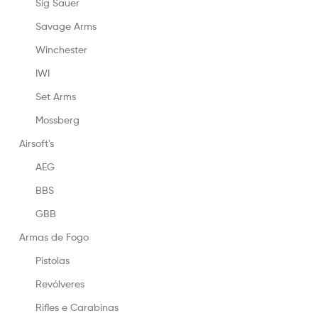
Sig Sauer
Savage Arms
Winchester
IWI
Set Arms
Mossberg
Airsoft's
AEG
BBS
GBB
Armas de Fogo
Pistolas
Revólveres
Rifles e Carabinas