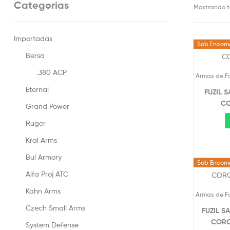
Categorias
Mostrando t
Importadas
Sob Encom
Bersa
.380 ACP
Armas de F
Eternal
FUZIL S
CO
Grand Power
Ruger
Kral Arms
Bul Armory
Sob Encom
Alfa Proj ATC
Kahn Arms
Armas de F
Czech Small Arms
FUZIL S
CORO
System Defense