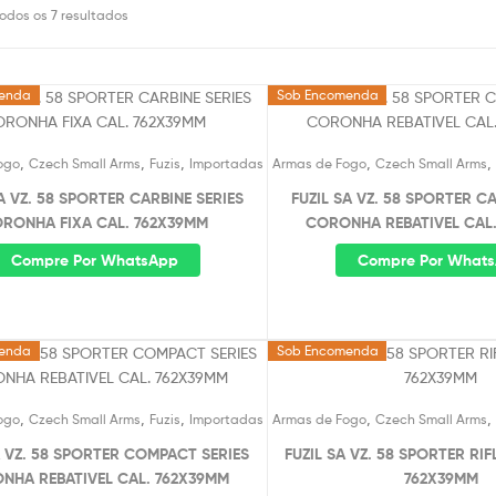
odos os 7 resultados
enda
Sob Encomenda
,
,
,
,
,
ogo
Czech Small Arms
Fuzis
Importadas
Armas de Fogo
Czech Small Arms
A VZ. 58 SPORTER CARBINE SERIES
FUZIL SA VZ. 58 SPORTER C
RONHA FIXA CAL. 762X39MM
CORONHA REBATIVEL CAL
Compre Por WhatsApp
Compre Por What
enda
Sob Encomenda
,
,
,
,
,
ogo
Czech Small Arms
Fuzis
Importadas
Armas de Fogo
Czech Small Arms
A VZ. 58 SPORTER COMPACT SERIES
FUZIL SA VZ. 58 SPORTER RIF
NHA REBATIVEL CAL. 762X39MM
762X39MM