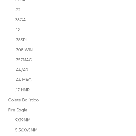
.22
36GA
.12
.38SPL
.308 WIN
.357MAG
.44/40
.44 MAG
.17 HMR
Colete Balístico
Fire Eagle
9X19MM
5.56X45MM