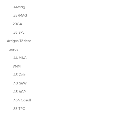
.44Mag
.357MAG
20GA
.38 SPL
Artigos Táticos
Taurus
.44 MAG
9MM
.45 Colt
.40 S&W
.45 ACP
.454 Casull
.38 TPC