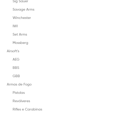
Sig Sauer
Savage Arms
Winchester
IWI
Set Arms
Mossberg
Airsoft's
AEG
BBS
GBB
Armas de Fogo
Pistolas
Revólveres
Rifles e Carabinas