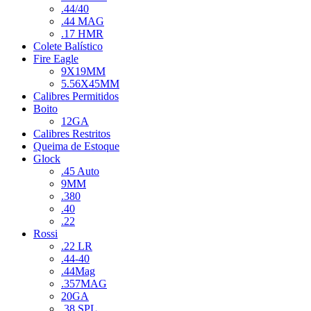
.44/40
.44 MAG
.17 HMR
Colete Balístico
Fire Eagle
9X19MM
5.56X45MM
Calibres Permitidos
Boito
12GA
Calibres Restritos
Queima de Estoque
Glock
.45 Auto
9MM
.380
.40
.22
Rossi
.22 LR
.44-40
.44Mag
.357MAG
20GA
.38 SPL