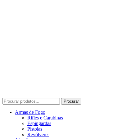
Procurar
Procurar
por:
Armas de Fogo
Rifles e Carabinas
Espingardas
Pistolas
Revólveres