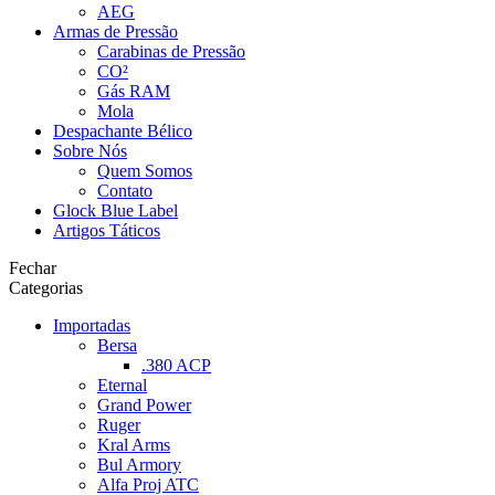
AEG
Armas de Pressão
Carabinas de Pressão
CO²
Gás RAM
Mola
Despachante Bélico
Sobre Nós
Quem Somos
Contato
Glock Blue Label
Artigos Táticos
Fechar
Categorias
Importadas
Bersa
.380 ACP
Eternal
Grand Power
Ruger
Kral Arms
Bul Armory
Alfa Proj ATC