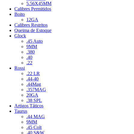
5.56X45MM
Calibres Permitidos
Boito
12GA
Calibres Restritos
Queima de Estoque
Glock
.45 Auto
9MM
.380
.40
.22
Rossi
.22 LR
.44-40
.44Mag
.357MAG
20GA
.38 SPL
Artigos Táticos
Taurus
.44 MAG
9MM
.45 Colt
.40 S&W