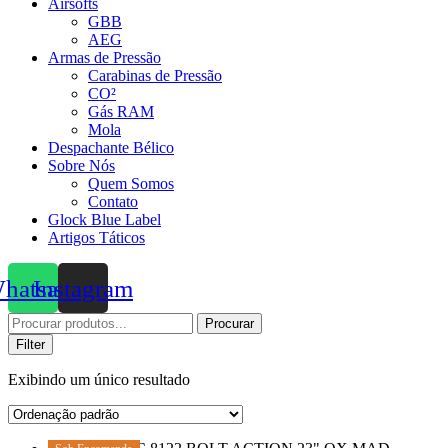
Airsofts
GBB
AEG
Armas de Pressão
Carabinas de Pressão
CO²
Gás RAM
Mola
Despachante Bélico
Sobre Nós
Quem Somos
Contato
Glock Blue Label
Artigos Táticos
hatsapp
Instagram
Procurar
Procurar
por:
Filter
Exibindo um único resultado