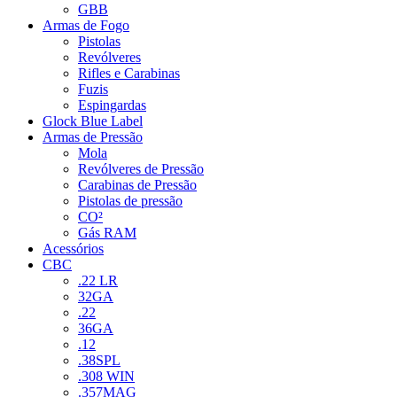
GBB
Armas de Fogo
Pistolas
Revólveres
Rifles e Carabinas
Fuzis
Espingardas
Glock Blue Label
Armas de Pressão
Mola
Revólveres de Pressão
Carabinas de Pressão
Pistolas de pressão
CO²
Gás RAM
Acessórios
CBC
.22 LR
32GA
.22
36GA
.12
.38SPL
.308 WIN
.357MAG