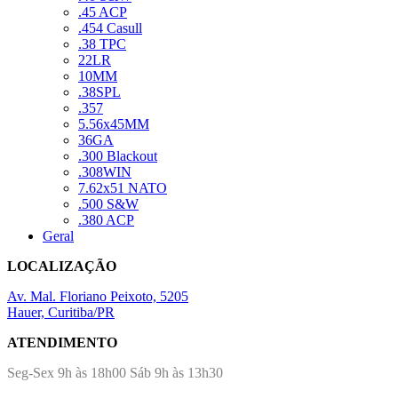
.45 ACP
.454 Casull
.38 TPC
22LR
10MM
.38SPL
.357
5.56x45MM
36GA
.300 Blackout
.308WIN
7.62x51 NATO
.500 S&W
.380 ACP
Geral
LOCALIZAÇÃO
Av. Mal. Floriano Peixoto, 5205
Hauer, Curitiba/PR
ATENDIMENTO
Seg-Sex 9h às 18h00 Sáb 9h às 13h30