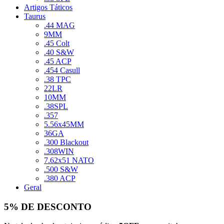
Artigos Táticos
Taurus
.44 MAG
9MM
.45 Colt
.40 S&W
.45 ACP
.454 Casull
.38 TPC
22LR
10MM
.38SPL
.357
5.56x45MM
36GA
.300 Blackout
.308WIN
7.62x51 NATO
.500 S&W
.380 ACP
Geral
5% DE DESCONTO