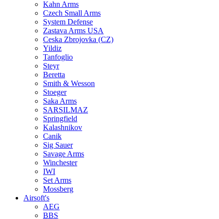
Kahn Arms
Czech Small Arms
System Defense
Zastava Arms USA
Ceska Zbrojovka (CZ)
Yildiz
Tanfoglio
Steyr
Beretta
Smith & Wesson
Stoeger
Saka Arms
SARSILMAZ
Springfield
Kalashnikov
Canik
Sig Sauer
Savage Arms
Winchester
IWI
Set Arms
Mossberg
Airsoft's
AEG
BBS