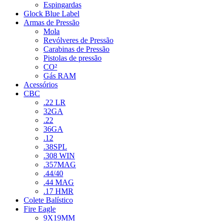
Espingardas
Glock Blue Label
Armas de Pressão
Mola
Revólveres de Pressão
Carabinas de Pressão
Pistolas de pressão
CO²
Gás RAM
Acessórios
CBC
.22 LR
32GA
.22
36GA
.12
.38SPL
.308 WIN
.357MAG
.44/40
.44 MAG
.17 HMR
Colete Balístico
Fire Eagle
9X19MM