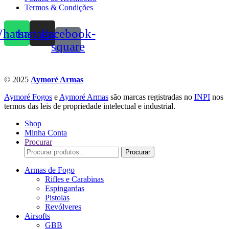
Termos & Condições
hatsapp
Instagram
Facebook-
square
© 2025
Aymoré Armas
Aymoré Fogos
e
Aymoré Armas
são marcas registradas no
INPI
nos
termos das leis de propriedade intelectual e industrial.
Shop
Minha Conta
Procurar
Procurar
Procurar
por:
Armas de Fogo
Rifles e Carabinas
Espingardas
Pistolas
Revólveres
Airsofts
GBB