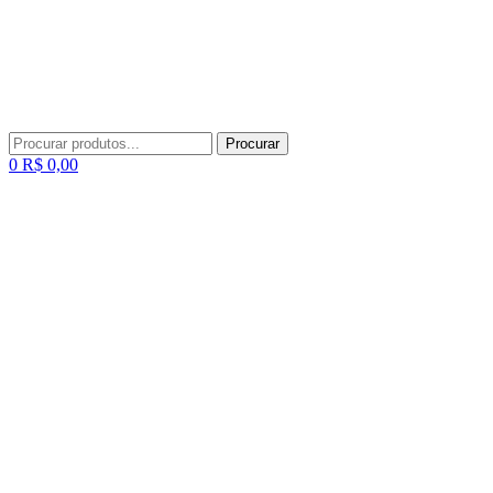
Procurar
Procurar
por:
Menu
0
R$
0,00