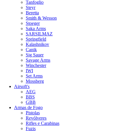
Tanfoglio
Steyr
Beretta
Smith & Wesson
Stoeger
Saka Arms
SARSILMAZ
Springfield
Kalashnikov
Canik
Sig Sauer
Savage Arms
Winchester
IWI
Set Arms
Mossberg
Airsoft's
AEG
BBS
GBB
Armas de Fogo
Pistolas
Revólveres
Rifles e Carabinas
Fuzis