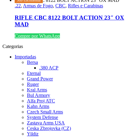
Sob Encomenda
.22
,
Armas de Fogo
,
CBC
,
Rifles e Carabinas
RIFLE CBC 8122 BOLT ACTION 23″ OX
MAD
Compre por WhatsApp
Categorias
Importadas
Bersa
.380 ACP
Eternal
Grand Power
Ruger
Kral Arms
Bul Armory
Alfa Proj ATC
Kahn Arms
Czech Small Arms
System Defense
Zastava Arms USA
Ceska Zbrojovka (CZ)
Yildiz