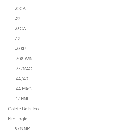
32GA
.22
36GA
.12
.38SPL
.308 WIN
.357MAG
.44/40
.44 MAG
.17 HMR
Colete Balístico
Fire Eagle
9X19MM