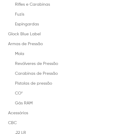
Rifles e Carabinas
Fuzis
Espingardas
Glock Blue Label
Armas de Pressão
Mola
Revólveres de Pressão
Carabinas de Pressão
Pistolas de pressão
CO²
Gás RAM
Acessórios
CBC
.22 LR