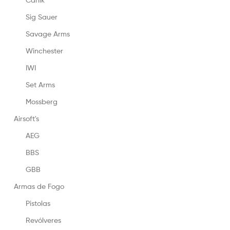
Sig Sauer
Savage Arms
Winchester
IWI
Set Arms
Mossberg
Airsoft's
AEG
BBS
GBB
Armas de Fogo
Pistolas
Revólveres