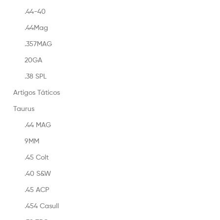
.44-40
.44Mag
.357MAG
20GA
.38 SPL
Artigos Táticos
Taurus
.44 MAG
9MM
.45 Colt
.40 S&W
.45 ACP
.454 Casull