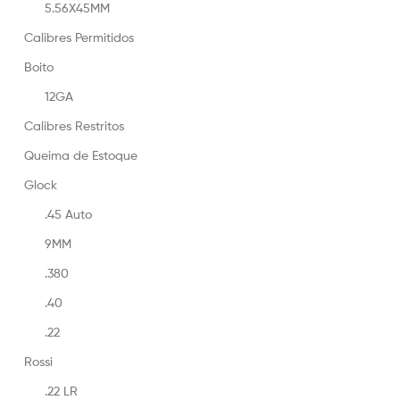
5.56X45MM
Calibres Permitidos
Boito
12GA
Calibres Restritos
Queima de Estoque
Glock
.45 Auto
9MM
.380
.40
.22
Rossi
.22 LR