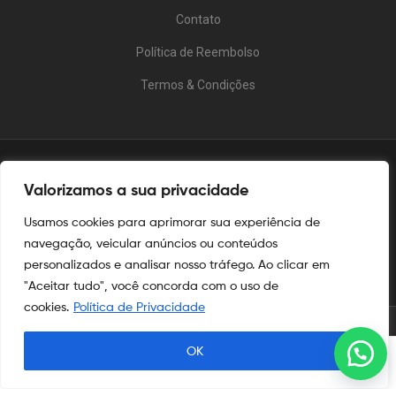
Contato
Política de Reembolso
Termos & Condições
Valorizamos a sua privacidade
Usamos cookies para aprimorar sua experiência de
navegação, veicular anúncios ou conteúdos
personalizados e analisar nosso tráfego. Ao clicar em
"Aceitar tudo", você concorda com o uso de
cookies.
Política de Privacidade
© 2025
Aymoré Armas
OK
Procurar
Shop
Minha Conta
Procurar
Aymoré Fogos
e
Aymoré Armas
são marcas registradas no
INPI