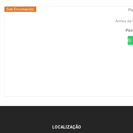
Sob Encomenda
Armas de 
Pis
LOCALIZAÇÃO