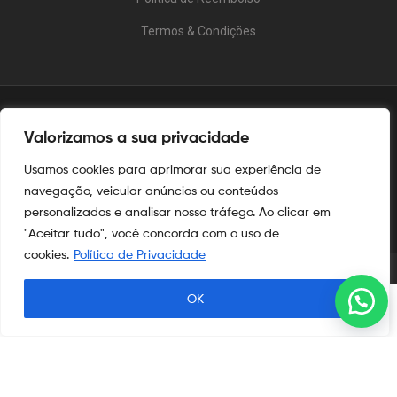
Termos & Condições
Valorizamos a sua privacidade
Usamos cookies para aprimorar sua experiência de
navegação, veicular anúncios ou conteúdos
personalizados e analisar nosso tráfego. Ao clicar em
"Aceitar tudo", você concorda com o uso de
cookies.
Política de Privacidade
© 2025
Aymoré Armas
OK
Procurar
Shop
Minha Conta
Procurar
Aymoré Fogos
e
Aymoré Armas
são marcas registradas no
INPI
nos termos das leis de propriedade intelectual e industrial.