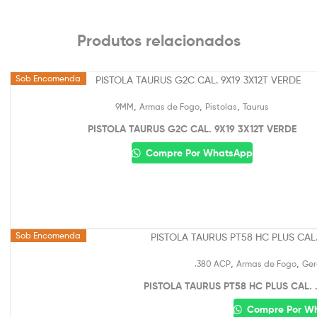
Produtos relacionados
Sob Encomenda
,
,
,
9MM
Armas de Fogo
Pistolas
Taurus
PISTOLA TAURUS G2C CAL. 9X19 3X12T VERDE
Compre Por WhatsApp
Sob Encomenda
,
,
.380 ACP
Armas de Fogo
Ger
PISTOLA TAURUS PT58 HC PLUS CAL
Compre Por W